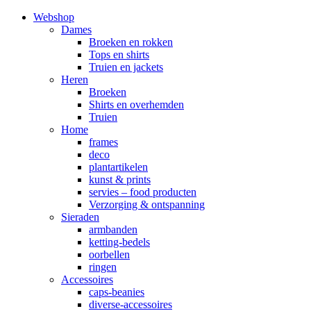
Webshop
Dames
Broeken en rokken
Tops en shirts
Truien en jackets
Heren
Broeken
Shirts en overhemden
Truien
Home
frames
deco
plantartikelen
kunst & prints
servies – food producten
Verzorging & ontspanning
Sieraden
armbanden
ketting-bedels
oorbellen
ringen
Accessoires
caps-beanies
diverse-accessoires