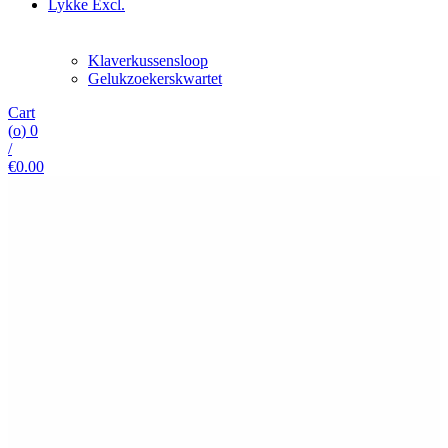
Lykke Excl.
Klaverkussensloop
Gelukzoekerskwartet
Cart
(
o
)
0
/
€
0.00